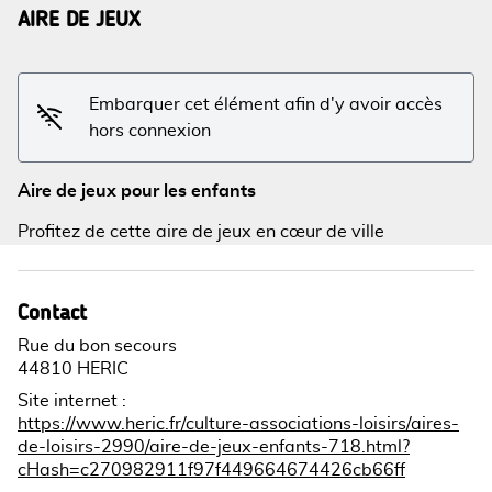
AIRE DE JEUX
Voir l'image en plein écran
Embarquer cet élément afin d'y avoir accès
hors connexion
Aire de jeux pour les enfants
Profitez de cette aire de jeux en cœur de ville
Contact
Rue du bon secours
44810 HERIC
Site internet
:
https://www.heric.fr/culture-associations-loisirs/aires-
de-loisirs-2990/aire-de-jeux-enfants-718.html?
cHash=c270982911f97f449664674426cb66ff