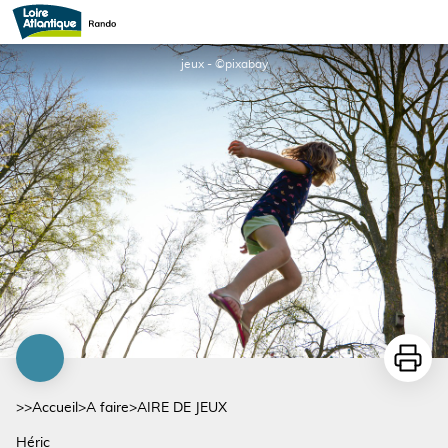
AIRE DE JEUX
jeux - ©pixabay
Imprime
>>
Accueil
>
A faire
>
AIRE DE JEUX
Héric