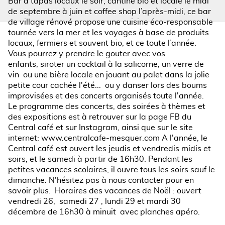
Bar à tapas locaux le soir, cantine bio et locale le midi
de septembre à juin et coffee shop l’après-midi, ce bar
de village rénové propose une cuisine éco-responsable
tournée vers la mer et les voyages à base de produits
locaux, fermiers et souvent bio, et ce toute l’année.
Vous pourrez y prendre le gouter avec vos
enfants, siroter un cocktail à la salicorne, un verre de
vin ou une bière locale en jouant au palet dans la jolie
petite cour cachée l'été... ou y danser lors des boums
improvisées et des concerts organisés toute l'année.
Le programme des concerts, des soirées à thèmes et
des expositions est à retrouver sur la page FB du
Central café et sur Instagram, ainsi que sur le site
internet: www.centralcafe-mesquer.com A l'année, le
Central café est ouvert les jeudis et vendredis midis et
soirs, et le samedi à partir de 16h30. Pendant les
petites vacances scolaires, il ouvre tous les soirs sauf le
dimanche. N'hésitez pas à nous contacter pour en
savoir plus. Horaires des vacances de Noël : ouvert
vendredi 26, samedi 27 , lundi 29 et mardi 30
décembre de 16h30 à minuit avec planches apéro.