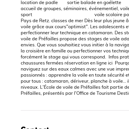
location de padle sortie balade en goélette cou
accueil de groupes, séminaires, événementiel, voile
sport voile scolaire pour les enfa
Pays de Retz. classes de mer Dès leur plus jeune âg
voile grâce aux cours"optimist". Les adolescents e
perfectionner leur technique en catamaran. Des st
voile de Préfailles propose des stages de voile ada
envies. Que vous souhaitiez vous initier à la navigat
la croisière en famille ou perfectionner vos techni
forcément le stage qui vous correspond. Infos pra
chaussures fermées réservation en ligne ici Pourqo
naviguez sur des eaux calmes avec une vue impren
passionnés : apprendre la voile en toute sécurité 
pour tous : catamaran, dériveur, planche à voile… il
niveaux. L'École de voile de Préfailles fait partie
Préfailles, présentés par l'Office de Tourisme Dest