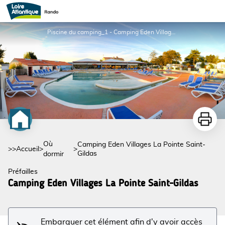
Camping Eden Villages La Pointe Saint-Gildas
Piscine du camping_1 - Camping Eden Villages La Pointe Saint-Gildas
Imprime
Où
Camping Eden Villages La Pointe Saint-
>>
Accueil
>
>
Gildas
dormir
Préfailles
Voir l'image en plein écran
Camping Eden Villages La Pointe Saint-Gildas
Embarquer cet élément afin d'y avoir accès