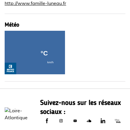
http://www.famille-luneau.fr
Météo
Suivez-nous sur les réseaux
sociaux :
Le Département de Loire-Atlantique sur
Le Département de Loire-Atlantiq
Le Département de Loire-A
Le Département de L
Le Départemen
Le Dép