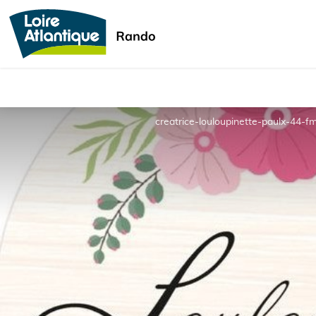
creatrice-louloupinette-paulx-44-f