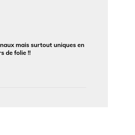
'image en plein écran
ginaux mais surtout uniques en
 de folie !!