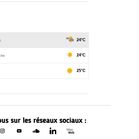
us sur les réseaux sociaux :
Le Département de Loire-Atla
rtement de Loire-Atlantique sur Facebook - nouvelle fenêtr
Le Département de Loire-Atlantique sur Instagram - nouvell
Le Département de Loire-Atlantique sur Youtube - no
Le Département de Loire-Atlantique sur Sound
Le Département de Loire-Atlantique sur