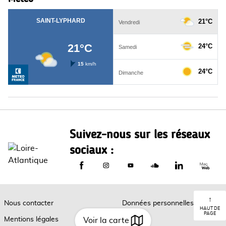
Suivez-nous sur les réseaux
sociaux :
Le Département de Loire-Atlantique sur
Le Département de Loire-Atlantiq
Le Département de Loire-A
Le Département de L
Le Départemen
Le Dép
↑
Nous contacter
Données personnelles
HAUT DE
PAGE
Mentions légales
Cookies
Voir la carte