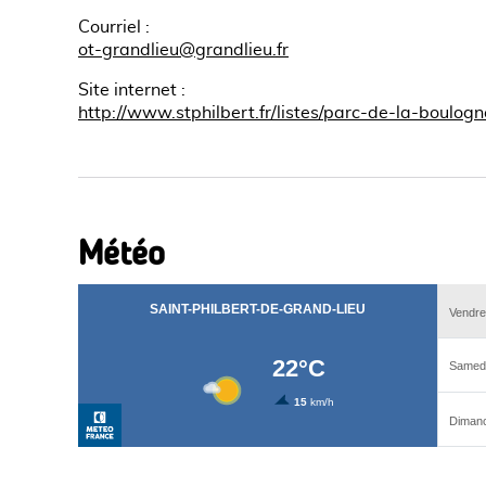
Courriel
:
ot-grandlieu@grandlieu.fr
Site internet
:
http://www.stphilbert.fr/listes/parc-de-la-boulogn
Météo