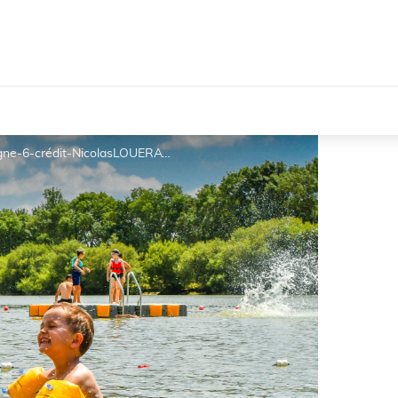
saint philbert de grand lieu parc de la boulogne-6-crédit-NicolasLOUERAT - LOUERAT NICOLAS