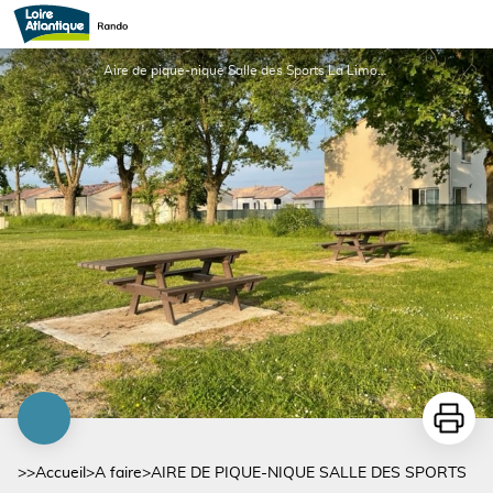
AIRE DE PIQUE-NIQUE SALLE DES SPORTS
Aire de pique-nique Salle des Sports La Limouzinière 1 - OT Grand Lieu
Imprime
>>
Accueil
>
A faire
>
AIRE DE PIQUE-NIQUE SALLE DES SPORTS