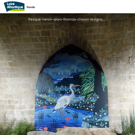
Le Jardin du Héron, peinture murale d'Alain Thomas
fresque-heron-alain-thomas-clisson-levignobledenantes-tourisme - OTVN