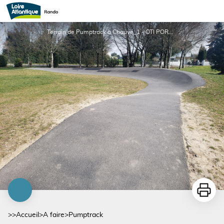
Pumptrack
Terrain de Pumptrack à Chauvé_1 - OTI PORNIC - Marie Le Gal
Imprime
>>
Accueil
>
A faire
>
Pumptrack