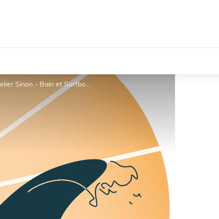
Atelier Sinon - Surfboard - Guérande_1 - Atelier Sinon - Bain et Surfboard