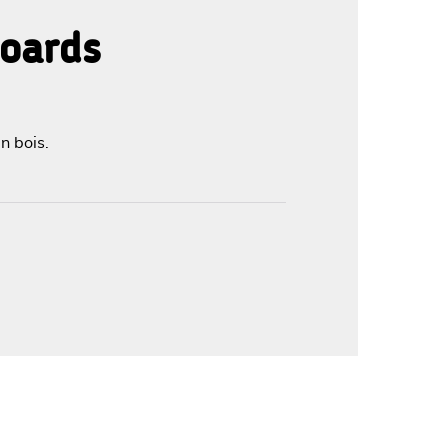
boards
'image en plein écran
n bois.