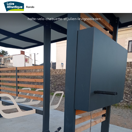
Abris vélos avec recharge VAE - Plan d'eau du Chêne
halte-velo-chebuette-st julien-levignobledenantes - mairie de st julien de concelles