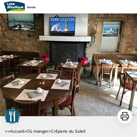
Crêperie du Soleil
3348-1222193_1 - DR
Imprime
>>
Accueil
>
Où manger
>
Crêperie du Soleil