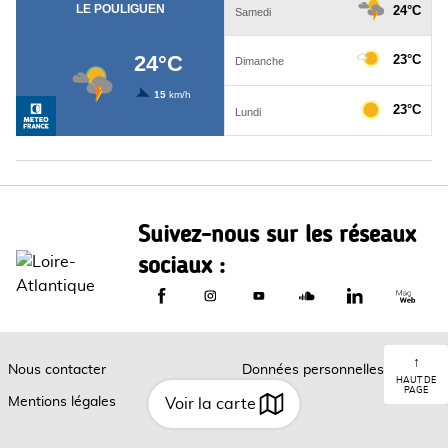
Suivez-nous sur les réseaux
sociaux :
Le Département de Loire-Atlantique sur
Le Département de Loire-Atlantiq
Le Département de Loire-A
Le Département de L
Le Départemen
Le Dép
↑
Nous contacter
Données personnelles
HAUT DE
PAGE
Mentions légales
Cookies
Voir la carte