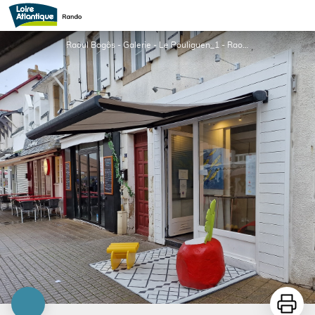
Ateliers Raoul Bogôs
Raoul Bogôs - Galerie - Le Pouliguen_1 - Raoul Bogôs
Imprime