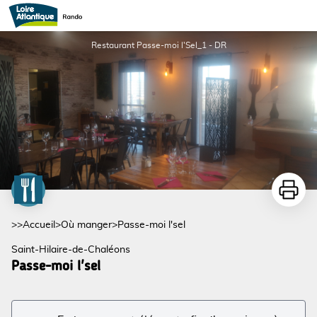
Passe-moi l'sel
Restaurant Passe-moi l'Sel_1 - DR
Imprime
>>
Accueil
>
Où manger
>
Passe-moi l'sel
Saint-Hilaire-de-Chaléons
Passe-moi l'sel
Voir l'image en plein écran