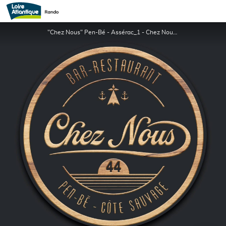
Bar-Restaurant "Chez Nous"
"Chez Nous" Pen-Bé - Assérac_1 - Chez Nous-437706567-122125184540248203-2121323799481684637-n-2038897