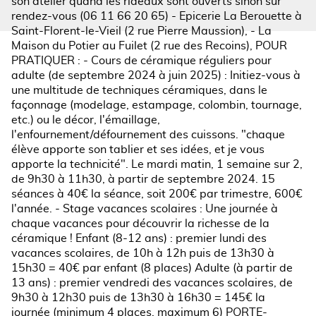
son atelier quand les rideaux sont ouverts sinon sur
rendez-vous (06 11 66 20 65) - Epicerie La Berouette à
Saint-Florent-le-Vieil (2 rue Pierre Maussion), - La
Maison du Potier au Fuilet (2 rue des Recoins), POUR
PRATIQUER : - Cours de céramique réguliers pour
adulte (de septembre 2024 à juin 2025) : Initiez-vous à
une multitude de techniques céramiques, dans le
façonnage (modelage, estampage, colombin, tournage,
etc.) ou le décor, l'émaillage,
l'enfournement/défournement des cuissons. "chaque
élève apporte son tablier et ses idées, et je vous
apporte la technicité". Le mardi matin, 1 semaine sur 2,
de 9h30 à 11h30, à partir de septembre 2024. 15
séances à 40€ la séance, soit 200€ par trimestre, 600€
l'année. - Stage vacances scolaires : Une journée à
chaque vacances pour découvrir la richesse de la
céramique ! Enfant (8-12 ans) : premier lundi des
vacances scolaires, de 10h à 12h puis de 13h30 à
15h30 = 40€ par enfant (8 places) Adulte (à partir de
13 ans) : premier vendredi des vacances scolaires, de
9h30 à 12h30 puis de 13h30 à 16h30 = 145€ la
journée (minimum 4 places, maximum 6) PORTE-