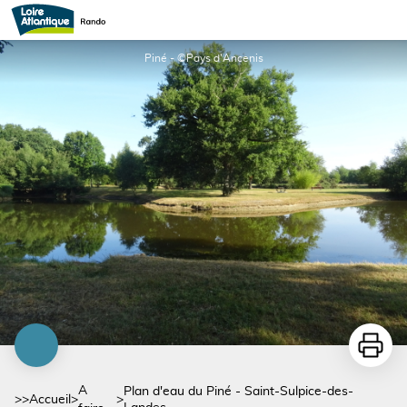
Plan d'eau du Piné - Saint-Sulpice-des-Landes
Piné - ©Pays d'Ancenis
Imprime
A
Plan d'eau du Piné - Saint-Sulpice-des-
>>
Accueil
>
>