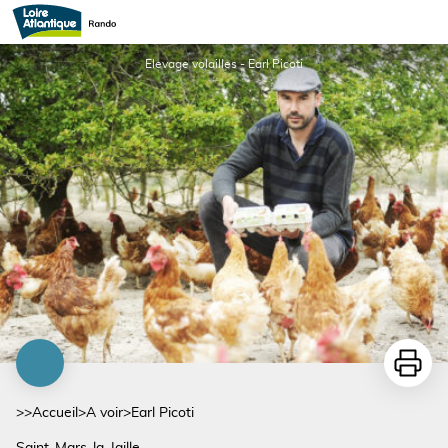
Earl Picoti
Elevage volailles - Earl Picoti
Imprime
>>
Accueil
>
A voir
>
Earl Picoti