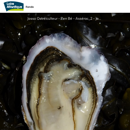
JOSSO Ostréiculteur
Josso Ostréiculteur - Pen Bé - Assérac_2 - Josso Ostréiculteur