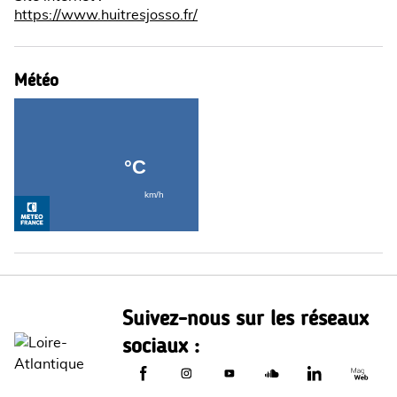
https://www.huitresjosso.fr/
Météo
Suivez-nous sur les réseaux
sociaux :
Le Département de Loire-Atlantique sur
Le Département de Loire-Atlantiq
Le Département de Loire-A
Le Département de L
Le Départemen
Le Dép