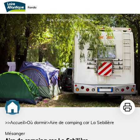
Aire de camping car La Sebilière
Aire Camping Car - Freepik
Imprime
>>
Accueil
>
Où dormir
>
Aire de camping car La Sebilière
Mésanger