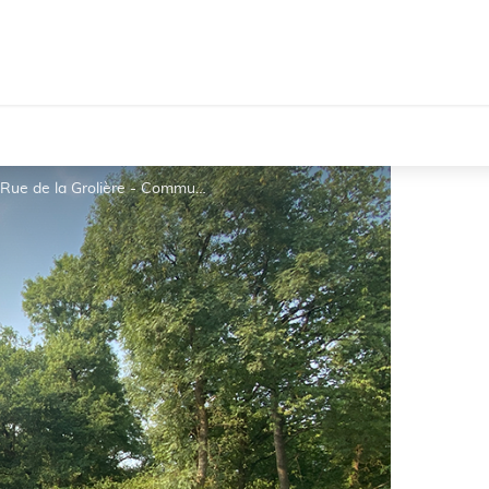
Aire de stationnement Moisdon-la-Rivière - Rue de la Grolière - Communauté de Communes Châteaubriant-Derval