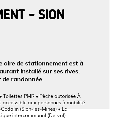
MENT - SION
'image en plein écran
e aire de stationnement est à
urant installé sur ses rives.
er de randonnée.
 • Toilettes PMR • Pêche autorisée À
s accessible aux personnes à mobilité
-Godalin (Sion-les-Mines) • La
atique intercommunal (Derval)