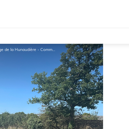
Aire de stationnement Sion-les-Mines - Forge de la Hunaudière - Communauté de Communes Châteaubriant-Derval