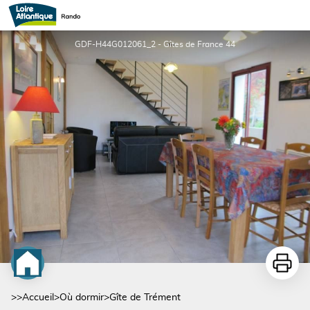
Gîte de Trément
GDF-H44G012061_2 - Gîtes de France 44
Imprime
>>
Accueil
>
Où dormir
>
Gîte de Trément