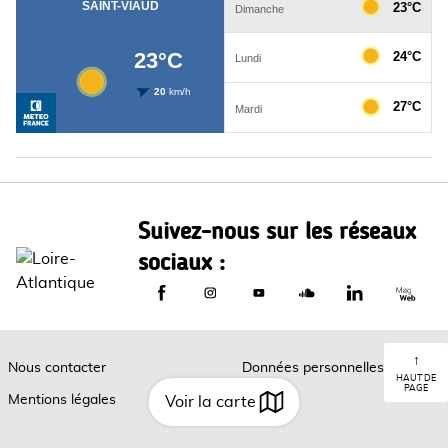
Suivez-nous sur les réseaux
sociaux :
Le Département de Loire-Atlantique sur
Le Département de Loire-Atlantiq
Le Département de Loire-A
Le Département de L
Le Départemen
Le Dép
↑
Nous contacter
Données personnelles
HAUT DE
PAGE
Mentions légales
Cookies
Voir la carte