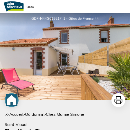
Chez Mamie Simone
GDF-H44G019217_1 - Gîtes de France 44
Imprime
>>
Accueil
>
Où dormir
>
Chez Mamie Simone
Saint-Viaud