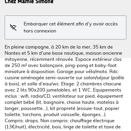
Chez Mamie Simone
Voir l'image en plein écran
Embarquer cet élément afin d'y avoir accès
hors connexion
En pleine campagne, à 20 km de la mer, 35 km de
Nantes et 5 km d'une base nautique, maison ancienne
mitoyenne, récemment rénovée. Espace extérieur clos
de 250 m² avec balançoire, ping-pong et baby-foot
miniature à disposition. Garage pour vélo/moto. Rdc:
cuisine aménagée semi-ouverte sur salon/séjour (poêle
à bois), et salle d'eau/wc. Etage: 2 chambres chacune
avec 2 lits 90x200 jumelables, et 1 WC. Equipements
inclus : wifi, radio/CD, ventilateur sur pied, équipement
complet bébé (lit, baignoire, chaise haute, matelas à
langer, poussette...), kit propreté (essuie-tout, papier
toilette, torchons, produit vaisselle, éponges...).
Compris: draps. Non compris: chauffage électrique
(13€/nuit), électricité, bois, linge de toilette et taxe de