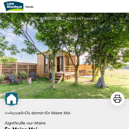
En Maine Moi
GDF-H44G020316_1 - Gîtes de France 44
Imprime
>>
Accueil
>
Où dormir
>
En Maine Moi
Aigrefeuille-sur-Maine