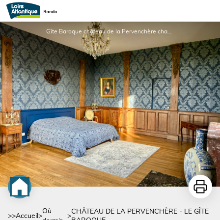
CHÂTEAU DE LA PERVENCHÈRE - LE GÎTE BAROQUE
Gîte Baroque château de la Pervenchère chambre - Julien Ciron Immobilier
Imprime
Où
CHÂTEAU DE LA PERVENCHÈRE - LE GÎTE
>>
Accueil
>
>