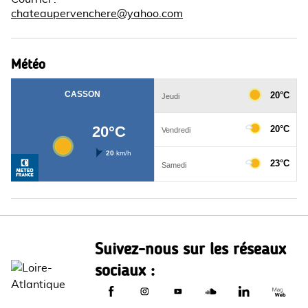
chateaupervenchere@yahoo.com
Météo
Suivez-nous sur les réseaux
sociaux :
Le Département de Loire-Atlantique sur
Le Département de Loire-Atlantiq
Le Département de Loire-A
Le Département de L
Le Départemen
Le Dép