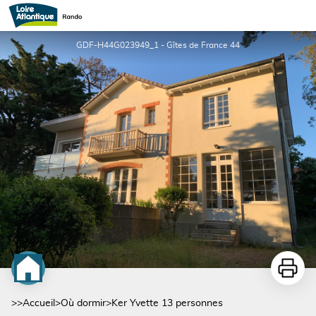
Ker Yvette 13 personnes
GDF-H44G023949_1 - Gîtes de France 44
Imprime
>>
Accueil
>
Où dormir
>
Ker Yvette 13 personnes