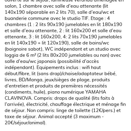
ouverte sur le séjour, lumineuse véranda aménagée en
salon, 1 chambre avec salle d'eau attenante (lit
140x190 séparable en 2 lits 70), salle d'eau/wc et
buanderie commune avec le studio TIF. Etage : 4
chambres (1 : 2 lits 90x190 jumelables en lit 180x190
et salle d'eau attenante, 2 : lit 160x200 et salle d'eau
attenante, 3 : lit 160x200, 4: 2 lits 70x190 jumelables
en lit 140x190 + lit 120x190), salle de bains/wc
(baignoire sabot), WC indépendant et un studio avec
loggia de 6 m² (2 lits 80x200 jumelables ou non) avec
salle d'eau/wc japonais (possibilité d'accès
indépendant). Equipements inclus : wifi haut
début/fibre, lit (sans drap)/chaise/adaptateur bébé,
livres, BD/Manga, jeux/sièges de plage, produits
d'entretien et produits de premières nécessités
(condiments, huile), piano numérique YAMAHA
CLAVINOVA. Compris: draps de qualité (lits faits à
l'arrivée), électricité, chauffage électrique et ménage fin
de séjour. Non compris: linge de toilette (12€/pers.) et
taxe de séjour. Animal accepté (3 maximum -
20€/séjour/animal).