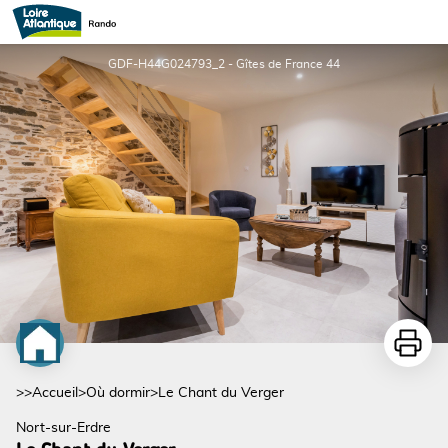
Le Chant du Verger
GDF-H44G024793_2 - Gîtes de France 44
Imprime
>>
Accueil
>
Où dormir
>
Le Chant du Verger
Nort-sur-Erdre