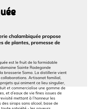
quée
'image en plein écran
lerie chalambiquée propose
ses de plantes, promesse de
uée est le fruit de la formidable
 Le domaine Sainte Radegonde
la brasserie Soma. La distillerie vient
collaborations. Artisanat familial,
projets qui animent ce lieu singulier,
roduit et commercialise une gamme de
s, et d’eaux de vie fines issues de
evisité mettant à l’honneur les
 des sirops sans alcool, base de
n toute sobriété - les saveurs