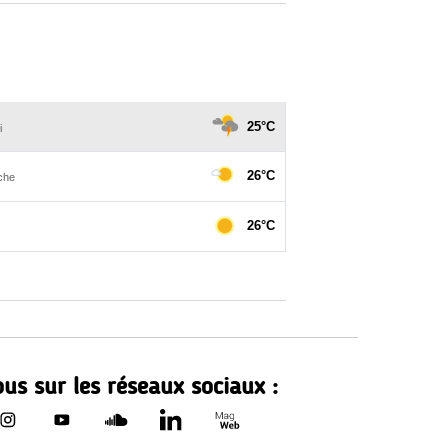
us sur les réseaux sociaux :
Le Département de Loire-Atla
rtement de Loire-Atlantique sur Facebook - nouvelle fenêtr
Le Département de Loire-Atlantique sur Instagram - nouvell
Le Département de Loire-Atlantique sur Youtube - no
Le Département de Loire-Atlantique sur Sound
Le Département de Loire-Atlantique sur