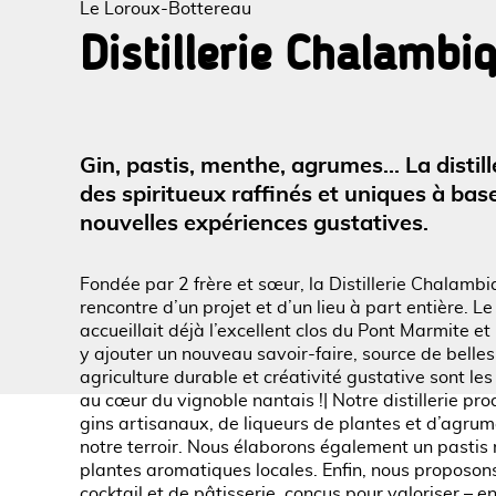
Le Loroux-Bottereau
Distillerie Chalambi
Voir l
Gin, pastis, menthe, agrumes… La distil
des spiritueux raffinés et uniques à ba
nouvelles expériences gustatives.
Fondée par 2 frère et sœur, la Distillerie Chalambiq
rencontre d’un projet et d’un lieu à part entière.
accueillait déjà l’excellent clos du Pont Marmite et 
y ajouter un nouveau savoir-faire, source de belles 
agriculture durable et créativité gustative sont les 
au cœur du vignoble nantais !| Notre distillerie p
gins artisanaux, de liqueurs de plantes et d’agrume
notre terroir. Nous élaborons également un pastis r
plantes aromatiques locales. Enfin, nous proposons
cocktail et de pâtisserie, conçus pour valoriser – e