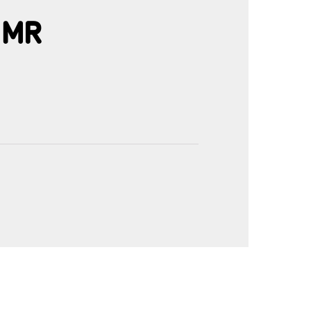
 MR
'image en plein écran