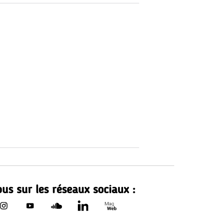
us sur les réseaux sociaux :
Le Département de Loire-Atla
rtement de Loire-Atlantique sur Facebook - nouvelle fenêtr
Le Département de Loire-Atlantique sur Instagram - nouvell
Le Département de Loire-Atlantique sur Youtube - no
Le Département de Loire-Atlantique sur Sound
Le Département de Loire-Atlantique sur