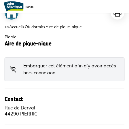
Aire de pique-nique
Imprime
Voir l'image en plein écran
>>
Accueil
>
Où dormir
>
Aire de pique-nique
Pierric
Aire de pique-nique
Embarquer cet élément afin d'y avoir accès
hors connexion
Contact
Rue de Derval
44290 PIERRIC