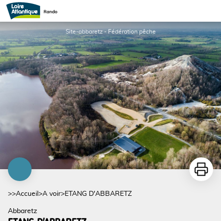
ETANG D'ABBARETZ
Site-abbaretz - Fédération pêche
Imprime
>>
Accueil
>
A voir
>
ETANG D'ABBARETZ
Abbaretz