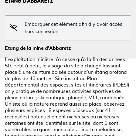
ETANG D'ABBARETZ
Voir l'image en plein écran
Embarquer cet élément afin d'y avoir accès
hors connexion
Etang de la mine d'Abbaretz
L’exploitation minière n’a cessé qu’à la fin des années
50. Petit à petit, le visage du site a changé laissant
place à une ceinture boisée autour d’un étang profond
de plus de 40 mètres. Site inscrit au Plan
départemental des espaces, sites et itinéraires (PDESI)
on y pratique de nombreuses activités sportives de
pleine nature ; ski nautique, plongée, VTT, randonnée…
Un site où la nature reprend aussi sa place, observez
plusieurs espèces : 8 espèces d’oiseaux (sur 41
recensées) potentiellement nicheuses ou nicheuses
certaines ont été identifiées sur le site, dont 5 sont
vulnérables ou quasi-menacées : linotte mélodieuse,
fauvette grisette, martin-pêcheur d’Europe, pipit