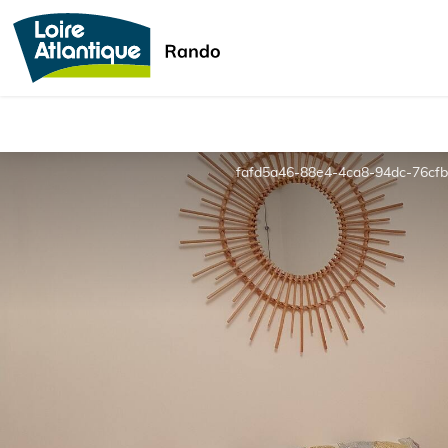
fafd5a46-88e4-4ca8-94dc-76cfb