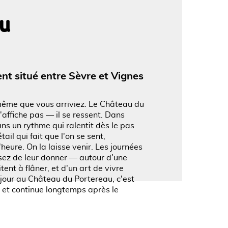
au
'image en plein écran
nt situé entre Sèvre et Vignes
même que vous arriviez. Le Château du
'affiche pas — il se ressent. Dans
ns un rythme qui ralentit dès le pas
il qui fait que l'on se sent,
'heure. On la laisse venir. Les journées
sez de leur donner — autour d'une
tent à flâner, et d'un art de vivre
éjour au Château du Portereau, c'est
 et continue longtemps après le