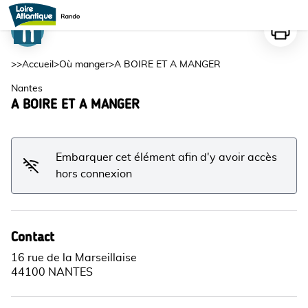
A BOIRE ET A MANGER
Imprime
Voir l'image en plein écran
>>
Accueil
>
Où manger
>
A BOIRE ET A MANGER
Nantes
A BOIRE ET A MANGER
Embarquer cet élément afin d'y avoir accès
hors connexion
Contact
16 rue de la Marseillaise
44100 NANTES