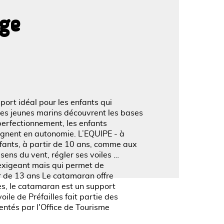
age
'image en plein écran
port idéal pour les enfants qui
 les jeunes marins découvrent les bases
 perfectionnement, les enfants
gagnent en autonomie. L’EQUIPE - à
nfants, à partir de 10 ans, comme aux
 sens du vent, régler ses voiles …
 exigeant mais qui permet de
 de 13 ans Le catamaran offre
ccès, le catamaran est un support
oile de Préfailles fait partie des
entés par l'Office de Tourisme