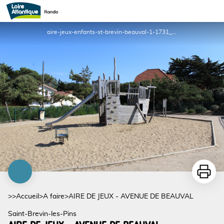
AIRE DE JEUX - AVENUE DE BEAUVAL
aire-jeux-enfants-st-brevin-beauval-1-1731_1 - DR
Imprime
>>
Accueil
>
A faire
>
AIRE DE JEUX - AVENUE DE BEAUVAL
Saint-Brevin-les-Pins