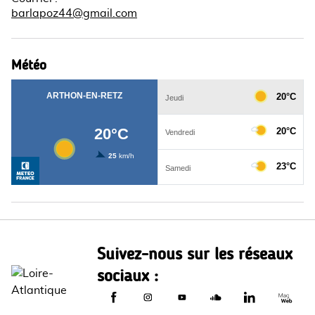
barlapoz44@gmail.com
Météo
Suivez-nous sur les réseaux
sociaux :
Le Département de Loire-Atlantique sur
Le Département de Loire-Atlantiq
Le Département de Loire-A
Le Département de L
Le Départemen
Le Dép