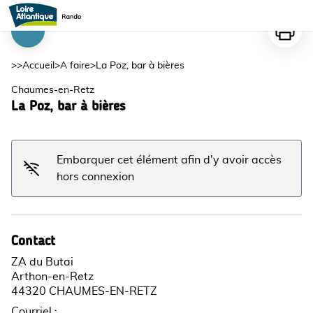
La Poz, bar à bières
Imprime
Voir l'image en plein écran
>>
Accueil
>
A faire
>
La Poz, bar à bières
Chaumes-en-Retz
La Poz, bar à bières
Embarquer cet élément afin d'y avoir accès
hors connexion
Contact
ZA du Butai
Arthon-en-Retz
44320 CHAUMES-EN-RETZ
Courriel
: