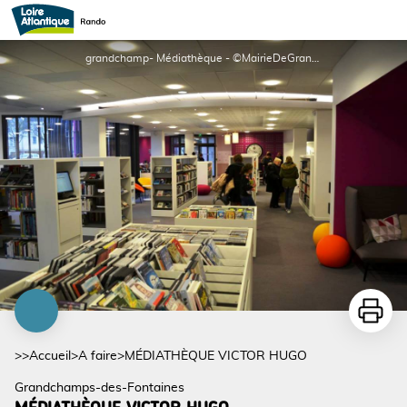
MÉDIATHÈQUE VICTOR HUGO
grandchamp- Médiathèque - ©MairieDeGrandchamp
Imprime
>>
Accueil
>
A faire
>
MÉDIATHÈQUE VICTOR HUGO
Grandchamps-des-Fontaines