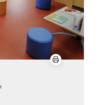
Imprimer
É