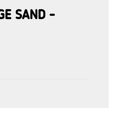
GE SAND -
'image en plein écran