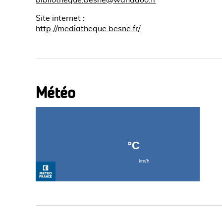
bibliotheque.besne@wanadoo.fr
Site internet
:
http://mediatheque.besne.fr/
Météo