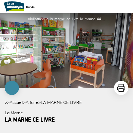
LA MARNE CE LIVRE
bibliotheque-la-marne-ce-livre-la-marne-44-fma-1 - ©La-Marne-ce-livre
Imprime
>>
Accueil
>
A faire
>
LA MARNE CE LIVRE
La Marne
LA MARNE CE LIVRE
Voir l'image en plein écran