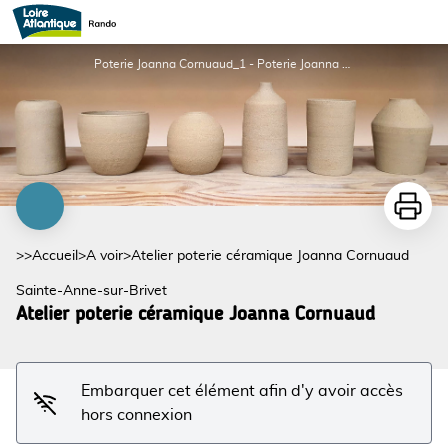
Atelier poterie céramique Joanna Cornuaud
Poterie Joanna Cornuaud_1 - Poterie Joanna Cornuaud
Imprime
>>
Accueil
>
A voir
>
Atelier poterie céramique Joanna Cornuaud
Sainte-Anne-sur-Brivet
Voir l'image en plein écran
Atelier poterie céramique Joanna Cornuaud
Embarquer cet élément afin d'y avoir accès
hors connexion