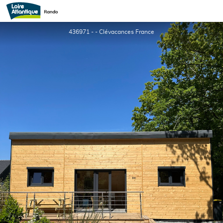
Le Chalet des Marais
436971 - - Clévacances France