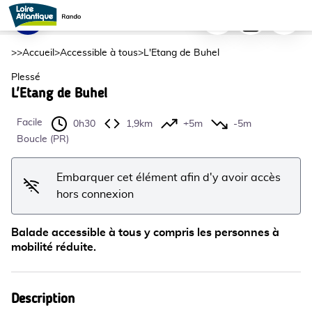
L'Etang de Buhel
Imprimer
Télécharger
Signaler
Accessibilité Personne à Mobilité réduite_1 - ©Office de tourisme Pays de Redon
Voir l'image en plein écran
>>
Accueil
>
Accessible à tous
>
L'Etang de Buhel
Plessé
L'Etang de Buhel
Facile
0h30
1,9km
+5m
-5m
Boucle (PR)
Embarquer cet élément afin d'y avoir accès
hors connexion
Balade accessible à tous y compris les personnes à
mobilité réduite.
Description