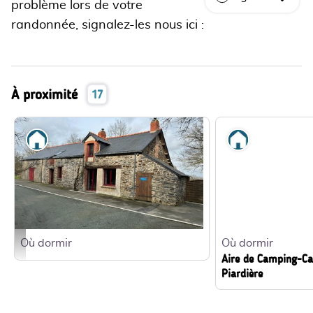
problème lors de votre
randonnée, signalez-les nous ici :
À proximité
17
Où dormir
Où dormir
Où dormir
Où dormir
331334 - - Clévacances France
Aire de Camping-Ca
Piardière