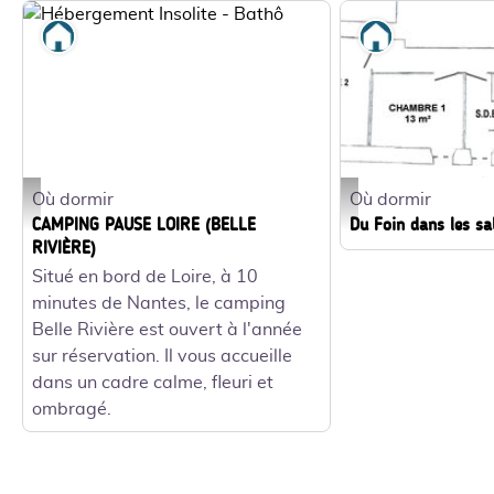
Où dormir
Où dormir
Où dormir
Où dormir
Hébergement Insolite - Bathô - Camping Belle Rivière
GDF-H44G011760_14 - 
CAMPING PAUSE LOIRE (BELLE
Du Foin dans les sa
RIVIÈRE)
Situé en bord de Loire, à 10
minutes de Nantes, le camping
Belle Rivière est ouvert à l'année
sur réservation. Il vous accueille
dans un cadre calme, fleuri et
ombragé.