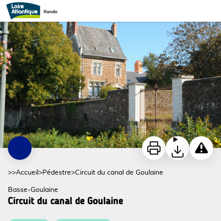
Circuit du canal de Goulaine
circuit-du-canal-de-goulaine-basse-goulaine-44-iti-1 - ©Guy HERREMAN
Imprimer
Télécharger
Signaler
>>
Accueil
>
Pédestre
>
Circuit du canal de Goulaine
Basse-Goulaine
Circuit du canal de Goulaine