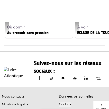
Où dormir
A voir
LE Bihan Au pressoir sans pression (1)_1 - Au pressoir Sans pression - Ples
Ecluse le Touche - ®Ma
Au pressoir sans pression
ECLUSE DE LA TOU
Suivez-nous sur les réseaux
sociaux :
Le Département de Loire-Atlantique sur
Le Département de Loire-Atlantiq
Le Département de Loire-A
Le Département de L
Le Départemen
Le Dép
Nous contacter
Données personnelles
Mentions légales
Cookies
↑