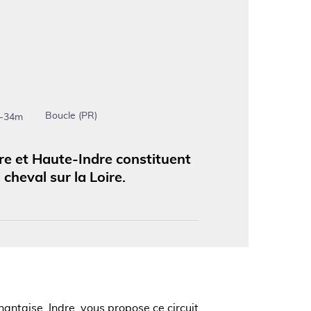
'image en plein écran
Boucle (PR)
-34m
dre et Haute-Indre constituent
cheval sur la Loire.
antaise, Indre, vous propose ce circuit