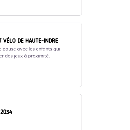
s---Martin-Argyroglo-LVAN-2 - Martin Argyroglo / LVAN
T VÉLO DE HAUTE-INDRE
e pause avec les enfants qui
er des jeux à proximité.
s---Martin-Argyroglo-LVAN-5 - Martin Argyroglo / LVAN
 2034