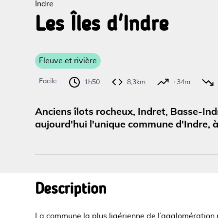
Indre
Les Îles d'Indre
Voir l
Fleuve et rivière
Facile
1h50
8,3km
+34m
Anciens îlots rocheux, Indret, Basse-In
aujourd'hui l'unique commune d'Indre, à 
Description
La commune la plus ligérienne de l’agglomération n