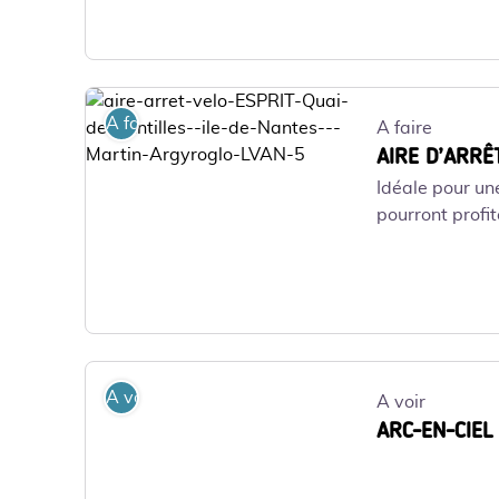
aire-arret-velo-ESPRIT-Quai-des-Antilles--ile-de-Nante
A faire
A faire
AIRE D’ARRÊ
Idéale pour un
pourront profit
aire-arret-velo-ESPRIT-Quai-des-Antilles--ile-de-Nante
A voir
A voir
ARC-EN-CIEL