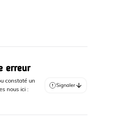
e erreur
ou constaté un
Signaler
s nous ici :