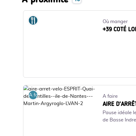
Où manger
Où manger
+39 COTÉ LO
A faire
A faire
AIRE D’ARRÊ
Pause idéale l
de Basse Indre